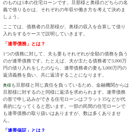
のものは
1
本の住宅ローンです。旦那様と奥様のどちらの名
義で借りるかは、それぞれの年収や働き方を考えて決めま
しょう。
ここでは、債務者の旦那様が、奥様の収入を合算して借り
入れをするケースで説明していきます。
「連帯債務」とは？
1
つの債務に対して、夫も妻もそれぞれが全額の債務を負う
のが連帯債務です。たとえば、夫が主たる債務者で
3,000
万
円の借り入れをしたのなら、連帯債務者の妻も
3,000
万円の
返済義務を負い、共に返済することになります。
も旦那様と同じ責任を負っているため、金融機関からは
奥様
旦那様に対するのと同様に返済を求められます。連帯債務
の形で申し込みができる住宅ローンはフラット35などが代
表的になってくると思います
。一部の民間の住宅ローンで
も連帯債務の取り扱いはありますが、数は多くありませ
ん。
「連帯保証」とは？