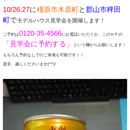
10/26.27
に
橿原市木原町
と
郡山市稗田
町
で
モデルハウス見学会を開催します！
0120-35-4566
ご予約は
にお電話いただくか、このＨＰの
「見学会に予約する」
という欄からお願いします！
もちろん予約なしでのご来場も可能です！！
是非、越しくださいませ
(^^)/