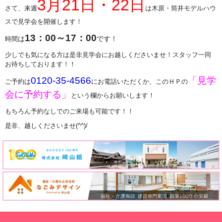
3
月
21
日・
22
日
さて、来週
は木原・筒井モデルハウ
スで見学会を開催します！
13：00～17：00
は
です！
時間
少しでも気になる方は是非見学会にお越しくださいませ！スタッフ一同
お待ちしております！！
0120-35-4566
「見学
ご予約は
にお電話いただくか、このＨＰの
会に予約する」
という欄からお願いします！
もちろん予約なしでのご来場も可能です！！
是非、越しくださいませ
(^^)/