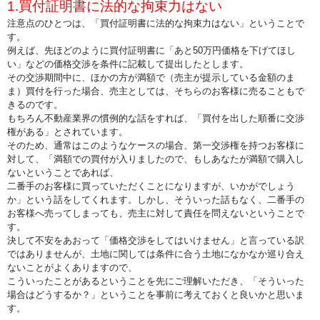
1.買付証明書に法的な拘束力はない
注意点のひとつは、「買付証明書に法的な拘束力はない」ということで
す。
例えば、先ほどのように買付証明書に「あと50万円価格を下げてほし
い」などの価格交渉を条件に記載して提出したとします。
その交渉期間中に、ほかの方が満額で（売主が提示している金額のま
ま）買付を行った場合、売主としては、そちらのお客様に売ることもで
きるのです。
もちろん不動産業界の慣例的な話をすれば、「買付を出した順番に交渉
権がある」とされています。
そのため、通常はこのようなケースの場合、第一交渉権を持つお客様に
対して、「満額での買付が入りましたので、もしあなたが満額で購入し
ないということであれば、
二番手のお客様に買っていただくことになりますが、いかがでしょう
か」という話をしてくれます。しかし、そういった話もなく、二番手の
お客様へ売ってしまっても、売主に対して責任を問えないということで
す。
決して不安をあおって「価格交渉をしてはいけません」と言っている訳
ではありませんが、土地に関しては条件に合う土地になかなか巡り合え
ないことがよくありますので、
こういったことがあるということを先にご理解いただき、「そういった
場合はどうするか？」ということを事前に考えておくと良いかと思いま
す。