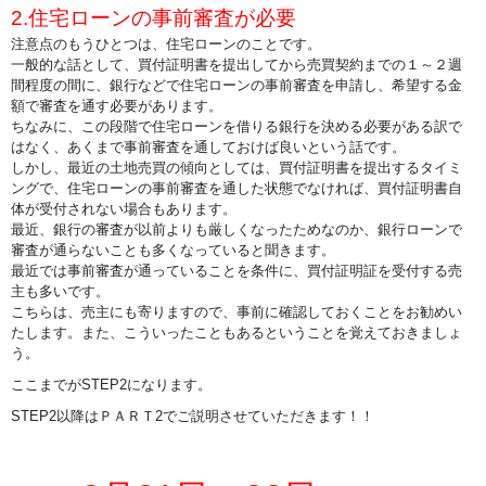
2.住宅ローンの事前審査が必要
注意点のもうひとつは、住宅ローンのことです。
一般的な話として、買付証明書を提出してから売買契約までの１～２週
間程度の間に、銀行などで住宅ローンの事前審査を申請し、希望する金
額で審査を通す必要があります。
ちなみに、この段階で住宅ローンを借りる銀行を決める必要がある訳で
はなく、あくまで事前審査を通しておけば良いという話です。
しかし、最近の土地売買の傾向としては、買付証明書を提出するタイミ
ングで、住宅ローンの事前審査を通した状態でなければ、買付証明書自
体が受付されない場合もあります。
最近、銀行の審査が以前よりも厳しくなったためなのか、銀行ローンで
審査が通らないことも多くなっていると聞きます。
最近では事前審査が通っていることを条件に、買付証明証を受付する売
主も多いです。
こちらは、売主にも寄りますので、事前に確認しておくことをお勧めい
たします。また、こういったこともあるということを覚えておきましょ
う。
ここまでがSTEP2になります。
STEP2以降はＰＡＲＴ2で
ご説明させていただきます！！