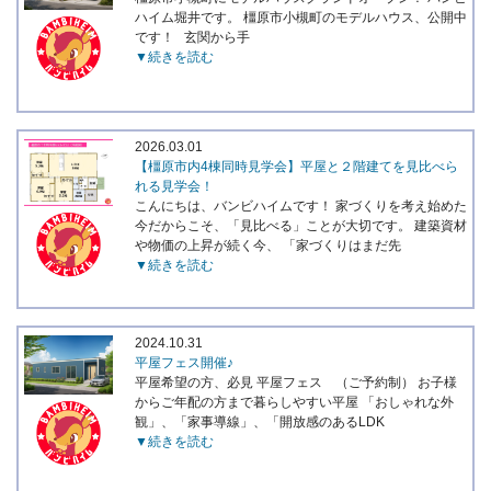
ハイム堀井です。 橿原市小槻町のモデルハウス、公開中
です！ 玄関から手
▼続きを読む
2026.03.01
【橿原市内4棟同時見学会】平屋と２階建てを見比べら
れる見学会！
こんにちは、バンビハイムです！ 家づくりを考え始めた
今だからこそ、「見比べる」ことが大切です。 建築資材
や物価の上昇が続く今、 「家づくりはまだ先
▼続きを読む
2024.10.31
平屋フェス開催♪
平屋希望の方、必見 平屋フェス （ご予約制） お子様
からご年配の方まで暮らしやすい平屋 「おしゃれな外
観」、「家事導線」、「開放感のあるLDK
▼続きを読む