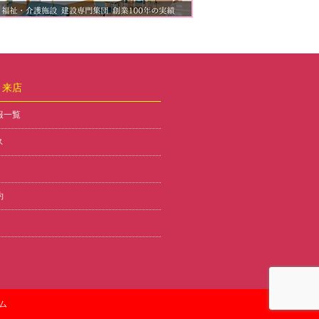
・来店
報一覧
ス
約
ム