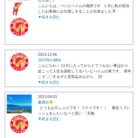
お引渡し♪
こんにちは、バンビハイムの堀井です １月に私が担当
したお客様にお引渡しすることが出来ました
▼続きを読む
2023.12.06
2023年の締め
こんにちわ！ 11月に入ってからとてつもない事ばかり
起こって人生を謳歌してるバンビハイムの東です。 来年
こそ〇〇するぞと意気込みながら、 20
▼続きを読む
2023.09.03
夏締め
どうもお久しぶりです！ フクイです！！ 最近リフレ
ッシュをしたいなーと思い 「天橋
▼続きを読む