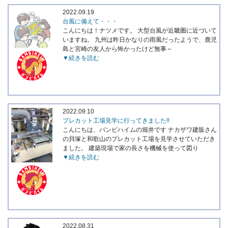
2022.09.19
台風に備えて・・・
こんにちは！ナツメです。 大型台風が近畿圏に近づいて
いますね。 九州は昨日かなりの雨風だったようで、鹿児
島と宮崎の友人から怖かったけど無事～
▼続きを読む
2022.09.10
プレカット工場見学に行ってきました!!
こんにちは、バンビハイムの堀井です ナカザワ建販さん
の貝塚と和歌山のプレカット工場を見学させていただき
ました。 建築現場で家の長さを機械を使って図り
▼続きを読む
2022.08.31