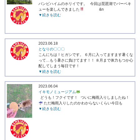
バンビハイムのホリイです。 今回は琵琶湖でバーベキ
ューを楽しんできました
&n
▼続きを読む
2023.06.18
となりの〇〇〇
こんにちは！ヒガシです。 ６月に入ってますます暑くな
って…もう暑さに負けてます！！ ８月まで体力もつか心
配してしまう毎日です！
▼続きを読む
2023.06.04
イキモノミュージアム
どうも！フクイです！ ついに梅雨入りしましたね！
ただ梅雨入りしたのかわからないくらい今日も
▼続きを読む