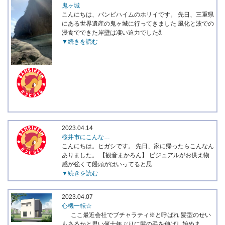
鬼ヶ城
こんにちは、バンビハイムのホリイです。 先日、三重県
にある世界遺産の鬼ヶ城に行ってきました 風化と波での
浸食でできた岸壁は凄い迫力でしたȃ
▼続きを読む
2023.04.14
桜井市にこんな…
こんにちは。ヒガシです。 先日、家に帰ったらこんなん
ありました。 【観音まかろん】 ビジュアルがお供え物
感が強くて饅頭がはいってると思
▼続きを読む
2023.04.07
心機一転☆
ここ最近会社でブチャラティ※と呼ばれ 髪型のせい
もあるかと思い何十年ぶりに髪の毛を伸ばし始めま