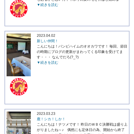
▼続きを読む
2023.04.02
新しい仲間！
こんにちは！バンビハイムのオオカワです！ 毎回、節目
の時期にブログの更新がまわってくる印象を受けてま
す・・・ なんでだろ(?_?)
▼続きを読む
2023.03.23
鹿！シカ！しか！
こんにちは！ナツメです！ 昨日のＷＢＣ決勝戦は盛り上
がりましたね～♪ 偶然にも定休日の為、開始から終了