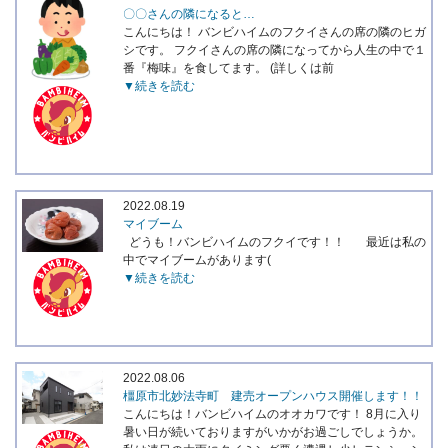
〇〇さんの隣になると…
こんにちは！ バンビハイムのフクイさんの席の隣のヒガ
シです。 フクイさんの席の隣になってから人生の中で１
番『梅味』を食してます。 (詳しくは前
▼続きを読む
2022.08.19
マイブーム
どうも！バンビハイムのフクイです！！ 最近は私の
中でマイブームがあります(
▼続きを読む
2022.08.06
橿原市北妙法寺町 建売オープンハウス開催します！！
こんにちは！バンビハイムのオオカワです！ 8月に入り
暑い日が続いておりますがいかがお過ごしでしょうか。