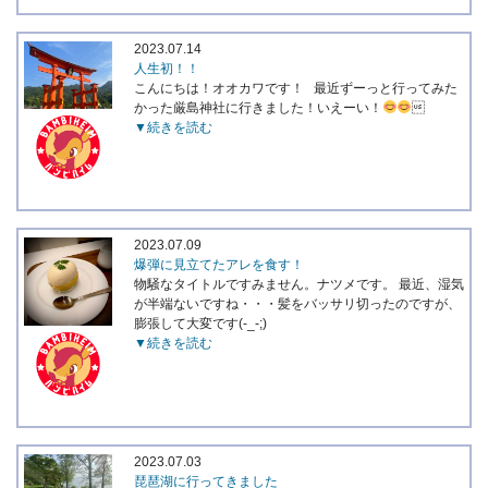
2023.07.14
人生初！！
こんにちは！オオカワです！ 最近ずーっと行ってみた
かった厳島神社に行きました！いえーい！

▼続きを読む
2023.07.09
爆弾に見立てたアレを食す！
物騒なタイトルですみません。ナツメです。 最近、湿気
が半端ないですね・・・髪をバッサリ切ったのですが、
膨張して大変です(-_-;)
▼続きを読む
2023.07.03
琵琶湖に行ってきました