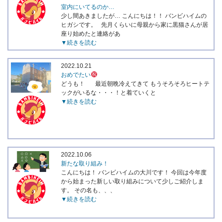
室内にいてるのか…
少し間あきましたが… こんにちは！！ バンビハイムの
ヒガシです。 先月くらいに母親から家に黒猫さんが居
座り始めたと連絡があ
▼続きを読む
2022.10.21
おめでたい
どうも！ 最近朝晩冷えてきて もうそろそろヒートテ
ックがいるな・・・！と着ていくと
▼続きを読む
2022.10.06
新たな取り組み！
こんにちは！ バンビハイムの大川です！ 今回は今年度
から始まった新しい取り組みについて少しご紹介しま
す。 その名も、、、
▼続きを読む