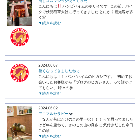
消しゴムマジック使ってみた
こんにちは
バンビハイムのホリイです この前、バイ
クで伏見稲荷大社に行ってきました とにかく観光客が多
く写
▼続きを読む
2024.06.07
暑くなってきましたねぇ
こんにちは！！ バンビハイムのヒガシです。 初めてお
会いしたお客様から「ブログのヒガシさん」って話かけ
てもらい、 時々の参
▼続きを読む
2024.06.02
アニマルセラピー
なんか昔はたけのこの里一択！！！ って思ってました
けど年を重ねて、きのこの山の良さに 気付きだした今日
この頃
▼続きを読む